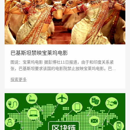
巴基斯坦禁映宝莱坞电影
图说：宝莱坞电影 据彭博社11日报道，由于和印度关系紧
张，巴基斯坦要求该国的电影院禁止放映宝莱坞电影。巴基
斯坦最大的影院连锁公司“Cinepax”被迫重播巴基斯坦老电
探索更多
影。 报道称，在印巴政治僵局结