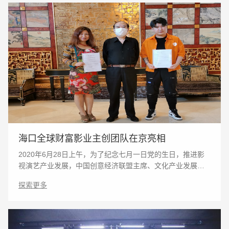
海口全球财富影业主创团队在京亮相
2020年6月28日上午，为了纪念七月一日党的生日，推进影
视演艺产业发展，中国创意经济联盟主席、文化产业发展研
究中心主任张雷雷，在北京中国大饭店会见海口全球财富影
探索更多
业主创团队。安排布署2020年第三季度海口影视工作