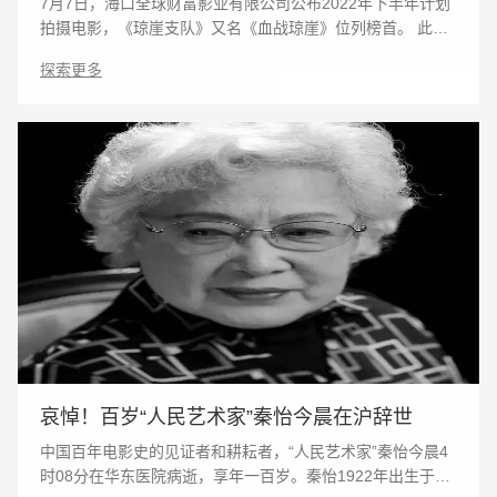
7月7日，海口全球财富影业有限公司公布2022年下半年计划
拍摄电影，《琼崖支队》又名《血战琼崖》位列榜首。 此计
划是根据海南工作需要，以及海南政府繁荣影视23条实施情
探索更多
况。 海南革命战争题材电影《血战琼崖
哀悼！百岁“人民艺术家”秦怡今晨在沪辞世
中国百年电影史的见证者和耕耘者，“人民艺术家”秦怡今晨4
时08分在华东医院病逝，享年一百岁。秦怡1922年出生于上