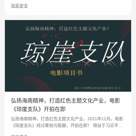
海，曾饰演《铁道游击队》中宁死不屈的芳林嫂、《马兰花
探索更多
开》中性格坚毅的马兰、《篮球5号》中饱受苦难
弘扬海南精神，打造红色主题文化产业，电影
《琼崖支队》开拍在即
弘扬海南精神，打造红色主题文化产业，2021年11月，电影
《琼崖支队》经过筹拍与酝酿，开拍在即！ 得益于习近平总
书记文艺座谈会讲话后，弘扬正能量精神的导向，在中宣部