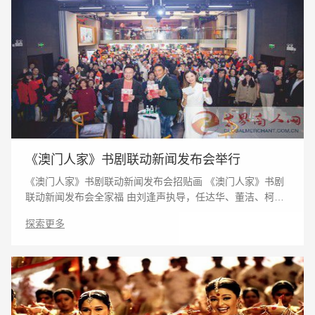
《澳门人家》书剧联动新闻发布会举行
《澳门人家》书剧联动新闻发布会招贴画 《澳门人家》书剧
联动新闻发布会全家福 由刘逢声执导，任达华、董洁、柯
蓝、江珊领衔主演，冯嘉怡、岳旸、冉旭、董晨、胡意旋主
探索更多
演，李立群特别主