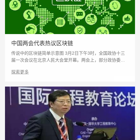
中国两会代表热议区块链
传说中的区块链简单示意图 3月2日下午3时，全国政协十三
届一次会议在北京人民大会堂开幕。两会上，部分政协委
员、人大代表针对区块链发展表达了自已的看法。在此之
探索更多
前，各地方级两会中，区块链也一