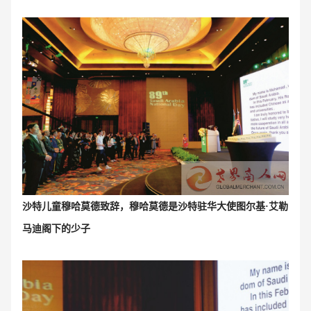
沙特儿童
穆哈莫德致辞，
穆哈莫德是
沙特驻华大使图尔基·艾勒
马迪阁下的少子