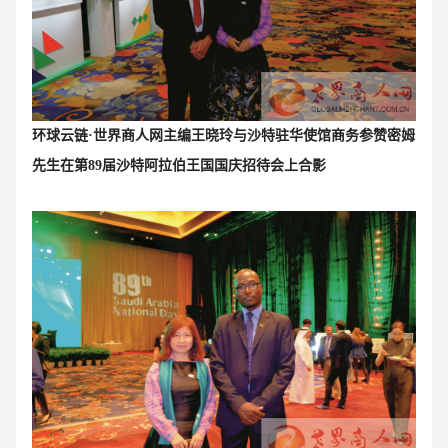
环球云链·世界商人网主编王晓玲
与沙特驻华使馆商务参赞密姆
先生在第89届沙特阿拉伯王国国庆招待会上合影