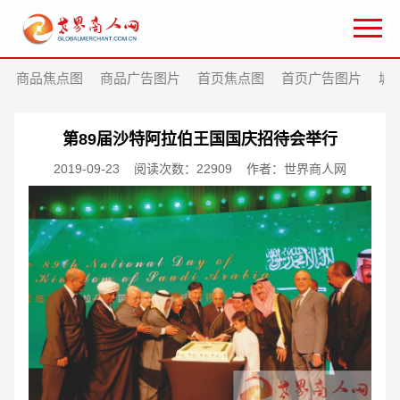
商品焦点图
商品广告图片
首页焦点图
首页广告图片
城
第89届沙特阿拉伯王国国庆招待会举行
2019-09-23
阅读次数：22909
作者：世界商人网