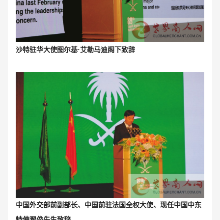
沙特驻华大使图尔基·艾勒马迪阁下致辞
中国外交部前副部长、中国前驻法国全权大使、现任中国中东
特使翟俊先生致辞