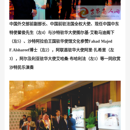
中国外交部前副部长、中国前驻法国全权大使、现任中国中东
特使翟俊先生（左4）与沙特驻华大使
图尔基·艾勒马迪阁下
（左
5）、沙特阿拉伯王国驻华使馆文化参赞Fahad Majed
F.Alshareef博士（左2），阿联酋驻
华大使阿里·扎希里（左
3），阿尔及利亚驻华大使艾哈桑
·
布哈利法（左1）等一同欣赏
沙特民乐演奏