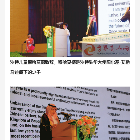
沙特儿童
穆哈莫德致辞，
穆哈莫德是
沙特驻华大使图尔基·艾勒
马迪阁下的少子