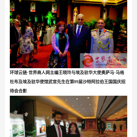
环球云链·世界商人网主编王晓玲
与埃及驻华大使奥萨马·马格
杜布及埃及驻华使馆武官先生在第89届沙特阿拉伯王国国庆招
待会合影