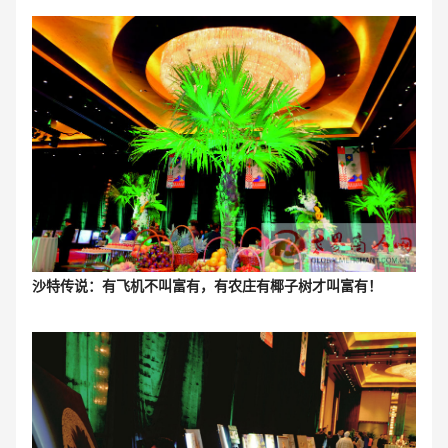
沙特传说：有飞机不叫富有，有农庄有椰子树才叫富有！