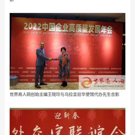
世界商人网创始主编王晓玲与乌拉圭驻华使馆代办先生合影