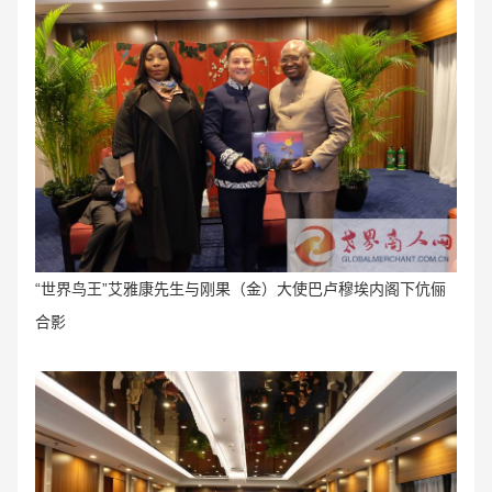
“
世界鸟王”艾雅康先生与刚果（金
）大使巴卢穆埃内阁下伉
俪
合影