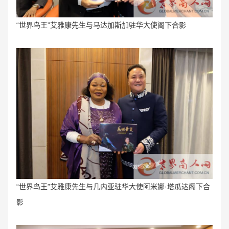
“
世界鸟王”艾雅康先生与马达加斯加驻华大使阁下合影
“
世界鸟王”艾雅康先生与
几内亚驻华大使阿米娜·塔瓜达阁下合
影