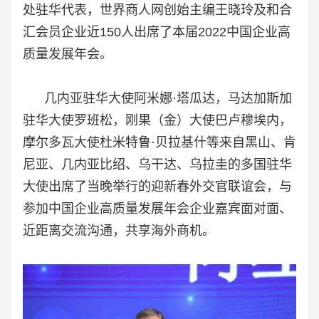
处驻华代表，世界商人网创始主编王晓玲及和合
汇会员企业近150人出席了本届2022中国企业高
质量发展年会。
几内亚驻华大使阿米娜·塔瓜达，马达加斯加
驻华大使罗班松，刚果（
金
）大使巴卢穆埃内，
摩尔多瓦大使杜米特鲁·贝拉基什等来自黑山、肯
尼亚、几内亚比绍、乌干达、乌拉圭的多国驻华
大使出席了当晚举行的迎新春外交官联谊会，与
参加
中国企业高质量发展年会
企业嘉宾面对面、
近距离交流沟通，共享海外商机。