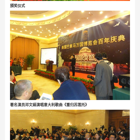
颁奖仪式
著名演员邓文娟演唱意大利歌曲《重归苏莲托》