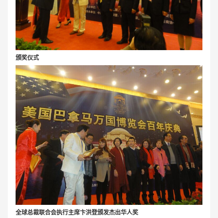
颁奖仪式
全球总裁联合会执行主席卞洪登颁发杰出华人奖