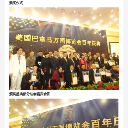
颁奖仪式
颁奖盛典部分与会嘉宾合影