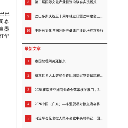
8
第二届国际文化产业投资洽谈会实况播报
巴巴
9
巴巴多斯庆祝五十周年独立日暨巴中建交三十九年招待会北京举行
司参
自墨
10
中医药文化与国际医养健康产业论坛在京举行
驻华
最新文章
1
泰国总理阿努廷抵京
2
成立世界人工智能合作组织协定签署仪式在上海举行
3
2026 霍瑞斯亚洲商业峰会落幕横琴澳门，200 余全球工商领袖共探亚洲全球发展新定位
4
2026中国（广东）—东盟贸易对接交流会将于今日启幕 多维升级粤东盟经贸合作体系
5
习近平会见老挝人民革命党中央总书记、国家主席特使沙伦赛