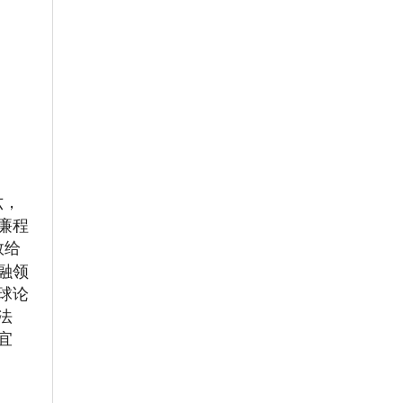
六，
廉程
数给
融领
球论
法
宜