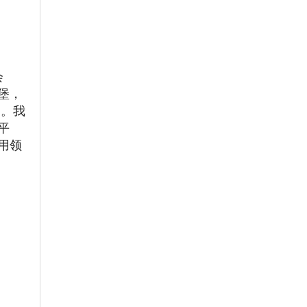
会
堡，
响。我
平
用领