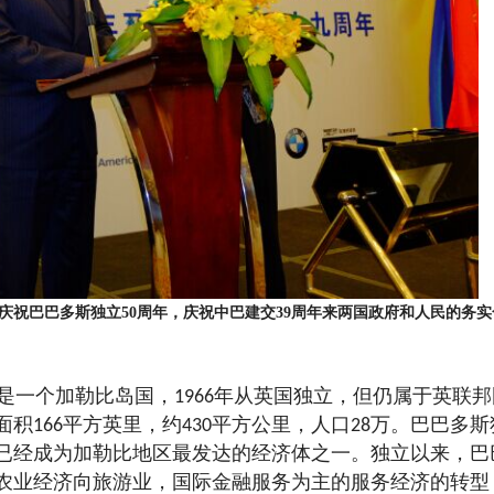
祝巴巴多斯独立50周年，庆祝中巴建交39周年来两国政府和人民的务实
斯是一个加勒比岛国，
年从英国独立，但仍属于英联邦
1966
面积
平方英里，约
平方公里，人口
万。巴巴多斯
166
430
28
已经成为加勒比地区最发达的经济体之一。独立以来，巴
农业经济向旅游业，国际金融服务为主的服务经济的转型