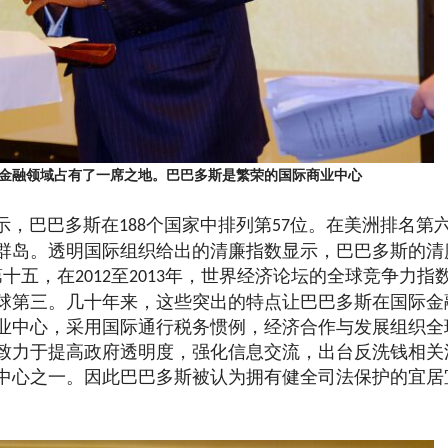
金融领域占有了一席之地。巴巴多斯是繁荣的国际商业中心
示，巴巴多斯在
个国家中排列第
位。在美洲排名第
188
57
群岛。透明国际组织给出的清廉指数显示，巴巴多斯的清
第十五，在
至
年，世界经济论坛的全球竞争力指
2012
2013
球第三。几十年来，这些突出的特点让巴巴多斯在国际金
业中心，采用国际通行税务惯例，经济合作与发展组织全
致力于提高政府透明度，强化信息交流，出台反洗钱相关
中心之一。因此巴巴多斯被认为拥有健全司法保护的宜居