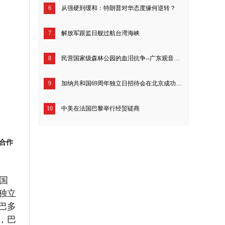
6
从强硬到缓和：特朗普对华态度缘何逆转？
7
解放军跟监日舰过航台湾海峡
8
民营国家级森林公园的血泪抗争--广东观音山26年来究竟经历了什么？
9
加纳共和国69周年独立日招待会在北京成功举行
10
中美在法国巴黎举行经贸磋商
合作
国
独立
巴多
，巴