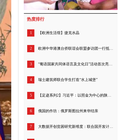
热度排行
1
【欧洲生活馆】捷克水晶
2
欧洲中华港澳台侨联谊会联盟参访团一行抵京拜访中华全国台湾同胞联谊会
3
“葡语国家共同体语言及文化日”活动首次亮相北京
4
瑞士建筑师联合学生打造“水上城堡”
5
【足迹系列2】习近平：以照金为中心的陕甘边革命根据地，在中国革命史上写下了光辉的一页
6
俄国的作坊：俄罗斯图拉州来华结亲
7
大数据开创贫困研究新维度：联合国开发计划署发布应用大数据测中国贫困报告