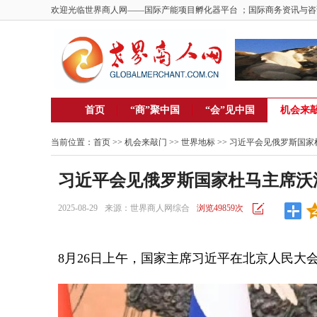
欢迎光临世界商人网——国际产能项目孵化器平台 ；国际商务资讯与咨
首页
“商”聚中国
“会”见中国
机会来
当前位置：
首页
>> 机会来敲门 >>
世界地标
>> 习近平会见俄罗斯国
习近平会见俄罗斯国家杜马主席沃
2025-08-29
来源：世界商人网综合
浏览49859次
8月26日上午，国家主席习近平在北京人民大