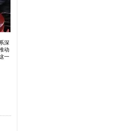
系深
推动
这一