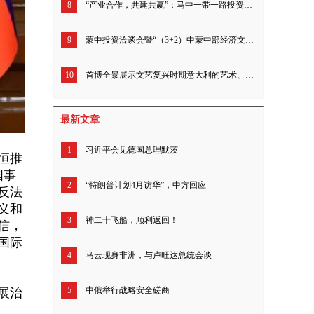
8
“产业合作，共建共赢”：马中一带一路投资论坛北京举行
9
蒙中投资洽谈会暨“（3+2）中蒙中部经济文化走廊”重大项目发布会北京举行
10
首博全景展示文艺复兴时期意大利的艺术、文化与生活
最新文章
1
习近平会见德国总理默茨
恒推
国事
2
“特朗普计划4月访华”，中方回应
反法
义和
3
神二十飞船，顺利返回！
信，
国际
4
马云现身非洲，与卢旺达总统会谈
5
中俄举行战略安全磋商
展治