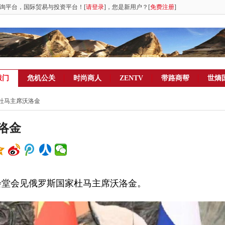
询平台，国际贸易与投资平台！[
请登录
]，您是新用户？[
免费注册
]
敲门
危机公关
时尚商人
ZENTV
带路商帮
世熵
家杜马主席沃洛金
洛金
会堂会见俄罗斯国家杜马主席沃洛金。