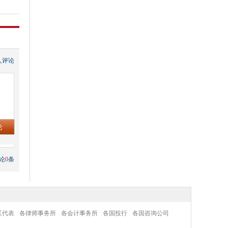
人评论
论
0
条
区代表
各律师事务所
各会计事务所
各国投行
各国咨询公司