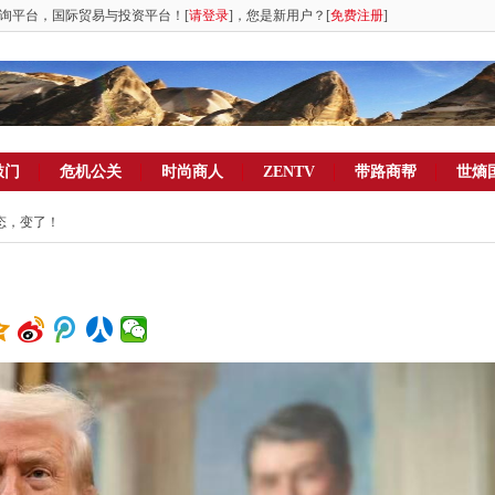
询平台，国际贸易与投资平台！[
请登录
]，您是新用户？[
免费注册
]
敲门
危机公关
时尚商人
ZENTV
带路商帮
世熵
态，变了！