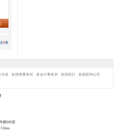
论
0
条
区代表
各律师事务所
各会计事务所
各国投行
各国咨询公司
聘
楼606室
· China