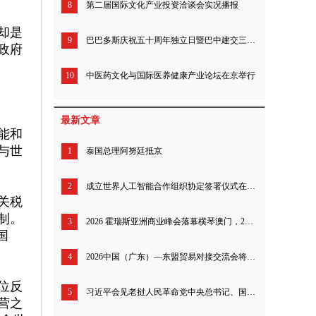
8
第二届国际文化产业投资洽谈会实况播报
却是
9
巴巴多斯庆祝五十周年独立日暨巴中建交三十九年招待会北京举行
政府
10
中医药文化与国际医养健康产业论坛在京举行
最新文章
能和
与世
1
泰国总理阿努廷抵京
2
成立世界人工智能合作组织协定签署仪式在上海举行
关税
制。
3
2026 霍瑞斯亚洲商业峰会落幕横琴澳门，200 余全球工商领袖共探亚洲全球发展新定位
国
4
2026中国（广东）—东盟贸易对接交流会将于今日启幕 多维升级粤东盟经贸合作体系
位反
5
习近平会见老挝人民革命党中央总书记、国家主席特使沙伦赛
营之