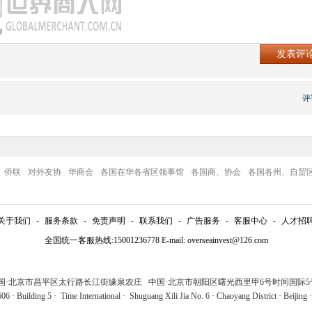
评
侨联
对外友协
华商会
各国在华各省区领事馆
各国商、协会
各国各州、自贸
关于我们
-
服务条款
-
免责声明
-
联系我们
-
广告服务
-
客服中心
-
人才招
全国统一客服热线:15001236778 E-mail: overseainvest@126.com
中国·北京市昌平区太行路长江街缘泉农庄 中国·北京市朝阳区曙光西里甲6号时间国际5号
6 · Building 5 · Time International · Shuguang Xili Jia No. 6 · Chaoyang District · Beijing 