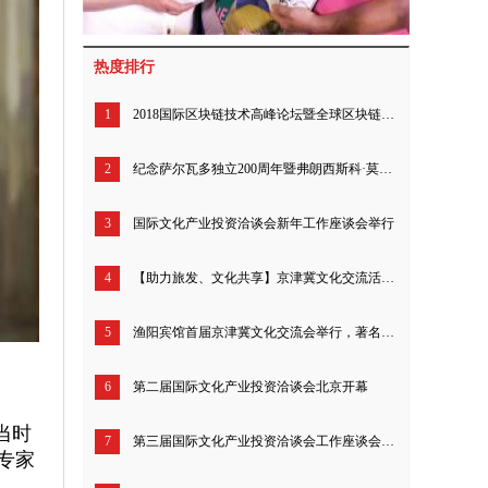
热度排行
1
2018国际区块链技术高峰论坛暨全球区块链爱好者联盟启动仪式成功举行
2
纪念萨尔瓦多独立200周年暨弗朗西斯科·莫拉桑半身像揭幕仪式举行
3
国际文化产业投资洽谈会新年工作座谈会举行
4
【助力旅发、文化共享】京津冀文化交流活动圆满举行
5
渔阳宾馆首届京津冀文化交流会举行，著名书画家李关生成焦点
6
第二届国际文化产业投资洽谈会北京开幕
当时
7
第三届国际文化产业投资洽谈会工作座谈会暨新闻发布会召开
专家