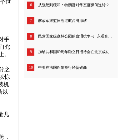
一个世
6
从强硬到缓和：特朗普对华态度缘何逆转？
7
解放军跟监日舰过航台湾海峡
8
民营国家级森林公园的血泪抗争--广东观音山26年来究竟经历了什么？
对手
们究
9
加纳共和国69周年独立日招待会在北京成功举行
上。
10
中美在法国巴黎举行经贸磋商
分之
以惊
装机
若以
量几
势，