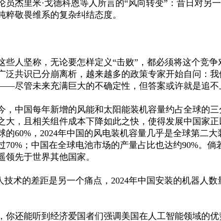
论员杰里米
·戈德科恩等人所言的“风向转变”：昔日对另
纯粹敬畏维系的复杂纠结态度。
这些人坚称，无论要怎样定义
“击败”，都必须将这个竞争
广泛共识已分崩离析，越来越多的政策专家开始自问：我
——尽管未来充满巨大的不确定性，但答案或许就是追不
今，中国每年新增的风能和太阳能装机容量约占全球的三
之大，且相关组件成本下降如此之快，使得发展中国家正
球的
60%，2024年中国的风电装机容量几乎是全球第二大
过70%；中国在全球电池市场的产量占比也达约90%。倘
遥领先于世界其他国家。
器人技术的差距是另一个痛点，2024年中国安装的机器人数
，你还能听到经济爱国者们强调美国在人工智能领域的优