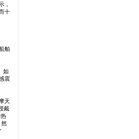
示，
而十
船舶
。如
感震
摩天
授戴
的热
，然
”