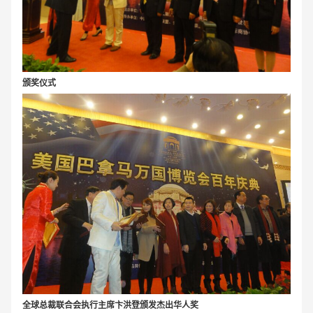
颁奖仪式
全球总裁联合会执行主席卞洪登颁发杰出华人奖