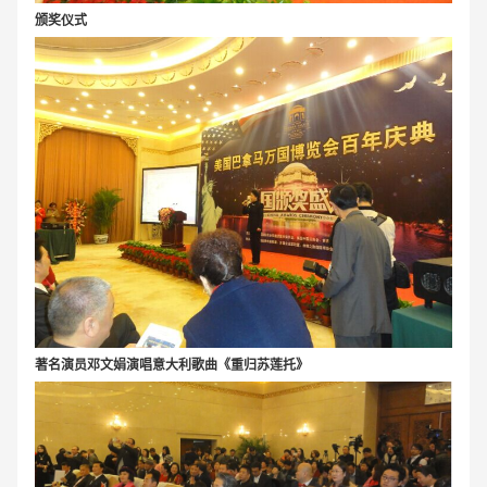
颁奖仪式
著名演员邓文娟演唱意大利歌曲《重归苏莲托》