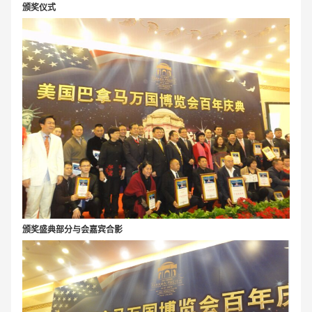
颁奖仪式
颁奖盛典部分与会嘉宾合影